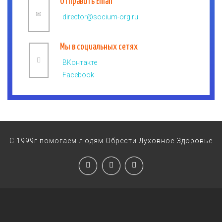
Отправить Email
director@socium-org.ru
Мы в социальных сетях
ВКонтакте
Facebook
С 1999г помогаем людям Обрести Духовное Здоровье